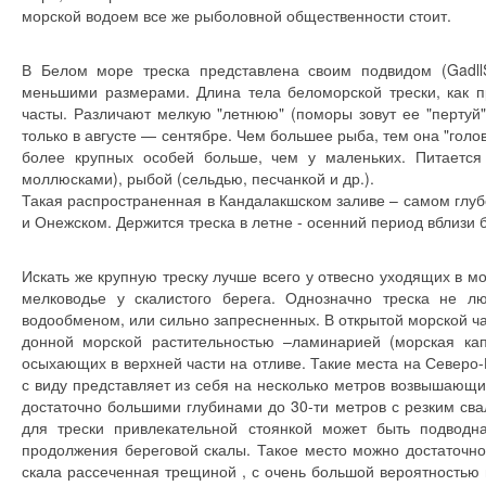
морской водоем все же рыболовной общественности стоит.
В Белом море треска представлена своим подвидом (GadllS
меньшими размерами. Длина тела беломорской трески, как п
часты. Различают мелкую "летнюю" (поморы зовут ее "пертуй
только в августе — сентябре. Чем большее рыба, тем она "голо
более крупных особей больше, чем у маленьких. Питаетс
моллюсками), рыбой (сельдью, песчанкой и др.).
Такая распространенная в Кандалакшском заливе – самом глуб
и Онежском. Держится треска в летне - осенний период вблизи 
Искать же крупную треску лучше всего у отвесно уходящих в м
мелководье у скалистого берега. Однозначно треска не 
водообменом, или сильно запресненных. В открытой морской ча
донной морской растительностью –ламинарией (морская ка
осыхающих в верхней части на отливе. Такие места на Северо
с виду представляет из себя на несколько метров возвышающ
достаточно большими глубинами до 30-ти метров с резким сва
для трески привлекательной стоянкой может быть подвод
продолжения береговой скалы. Такое место можно достаточно
скала рассеченная трещиной , с очень большой вероятностью