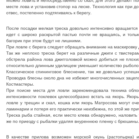
Можно ловить и непосредственно со скал, для этого делают по
месте лова и установив стопор на леске. Технология как при до
отвес, постепенно подтягиваясь к берегу.
После посадки мелкая треска довольно интенсивно вращается 
идет с широко раскрытой пастью почти не вращаясь, и тольк
багорик при этом будут не лишними.
При ловле с берега следует обращать внимание на маскировку д
Так же неплохо треска берет на различные джиги с твистер
обстрела района лова джигголовкой можно добиться не плохих
относительно длинным удилищем уменьшит количество рыболов
Классическое спининговое блеснение, так же довольно успеш
Проводка блесны около дна не избежит многочисленных зацеп
Костмастеры.
При поиске места для ловли зарекомендовала техника обл
интенсивности поклевок целесообразно встать на якорь. Якорь 
ловле у трещин и скал, кошка или якорь Матросова могут оче
ламинарии и потеря его практически неизбежна, по этой же пр
Треска рыба стайная, если место клева обнаружено, наловить т
же по приезду с рыбалки удаляя внуреннюю пленку с брюшины.
В качестве прилова возможен морской окунь (растопырка) и