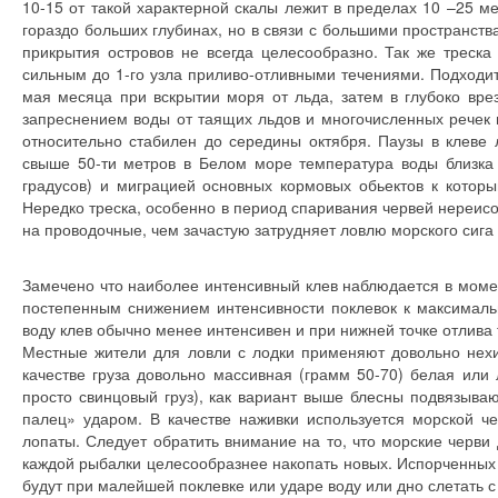
10-15 от такой характерной скалы лежит в пределах 10 –25 мет
гораздо больших глубинах, но в связи с большими пространств
прикрытия островов не всегда целесообразно. Так же треск
сильным до 1-го узла приливо-отливными течениями. Подходит
мая месяца при вскрытии моря от льда, затем в глубоко вре
запреснением воды от таящих льдов и многочисленных речек 
относительно стабилен до середины октября. Паузы в клеве
свыше 50-ти метров в Белом море температура воды близка к
градусов) и миграцией основных кормовых обьектов к которы
Нередко треска, особенно в период спаривания червей нереисо
на проводочные, чем зачастую затрудняет ловлю морского сига
Замечено что наиболее интенсивный клев наблюдается в момен
постепенным снижением интенсивности поклевок к максималь
воду клев обычно менее интенсивен и при нижней точке отлива
Местные жители для ловли с лодки применяют довольно нехит
качестве груза довольно массивная (грамм 50-70) белая или
просто свинцовый груз), как вариант выше блесны подвязыва
палец» ударом. В качестве наживки используется морской ч
лопаты. Следует обратить внимание на то, что морские черви 
каждой рыбалки целесообразнее накопать новых. Испорченных 
будут при малейшей поклевке или ударе воду или дно слетать с