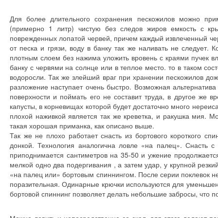
Для более длительного сохранения пескожилов можно при
(примерно 1 литр) чистую без следов жиров емкость с кр
поврежденных лопатой червей, причем каждый извлеченный че
от песка и грязи, воду в банку так же наливать не следует.
плотным слоем без нажима уложить вровень с краями пучек вл
банку с червями на солнце или в теплое место. то в таком сос
водоросли. Так же злейший враг при хранении пескожилов дож
разложение наступает очень быстро. Возможная альтернатива
поверхности и поймать его не составит труда, в другое же 
капусты, в корневищах которой будет достаточно много нереис
плохой наживкой является так же креветка, и ракушка мия. М
такая хорошая приманка, как описано выше.
Так же не плохо работает снасть из бортового короткого сп
донкой. Технология аналогична ловле «на палец». Снасть с 
приподнимается сантиметров на 35-50 и ужение продолжается
мелкой одно два подергивания , а затем удар, у крупной резк
«на палец или» бортовым спиннингом. После серии поклевок не
поразительная. Одинарные крючки используются для уменьшени
бортовой спиннинг позволяет делать небольшие забросы, что п